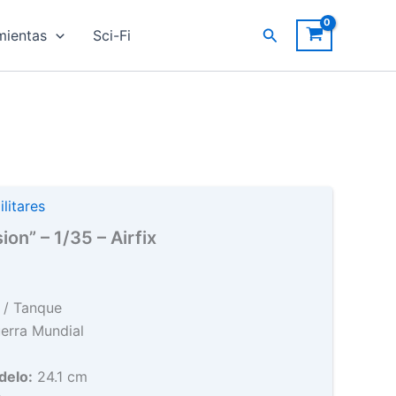
"Late
Buscar
mientas
Sci-Fi
Version"
-
1/35
-
Airfix
cantidad
litares
ion” – 1/35 – Airfix
r / Tanque
rra Mundial
delo:
24.1 cm