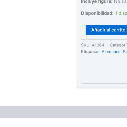
Incluye figura:
No (0
Disponibilidad:
1 dis
Tiger
Añadir al carrito
I
"Late
Version"
SKU:
A1364
Categor
-
Etiquetas:
Alemanes
,
P
1/35
-
Airfix
cantidad