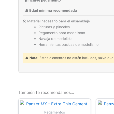
🧪 Incluye pegamento
👤 Edad mínima recomendada
🛠 Material necesario para el ensamblaje
Pinturas y pinceles
Pegamento para modelismo
Navaja de modelista
Herramientas básicas de modelismo
⚠️
Nota:
Estos elementos no están incluidos, salvo que s
También te recomendamos…
Pegamentos