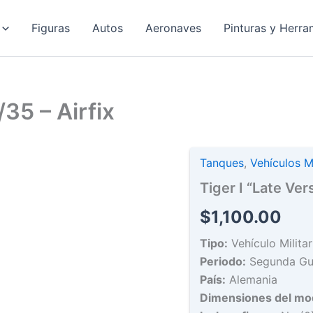
Figuras
Autos
Aeronaves
Pinturas y Herra
/35 – Airfix
Tanques
,
Vehículos Mi
Tiger I “Late Vers
$
1,100.00
Tipo:
Vehículo Milita
Periodo:
Segunda Gue
País:
Alemania
Dimensiones del mo