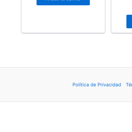
$975.00.
$877.00.
Política de Privacidad
Té