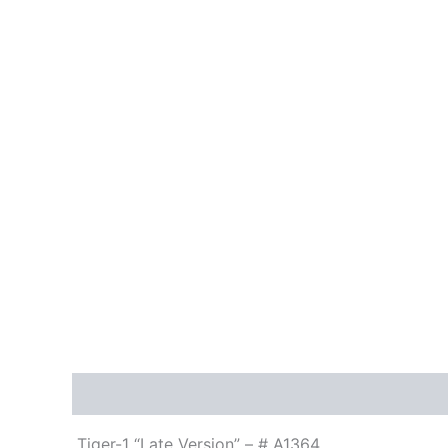
Descripción
Tiger-1 “Late Version” – # A1364