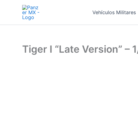
Ir
al
Vehículos Militares
contenido
Tiger I “Late Version” – 1