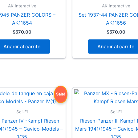
AK Interactive
AK Interactive
1945 PANZER COLORS –
Set 1937-44 PANZER CO
AK11654
AK11656
$
570.00
$
570.00
Añadir al carrito
Añadir al carrito
Sale!
Sci-Fi
Sci-Fi
 Panzer IV -Kampf Riesen
Riesen-Panzer III Kampf 
41/1945 – Cavico-Models –
Mars 1941/1945 – Cavico-
1/35
1/35