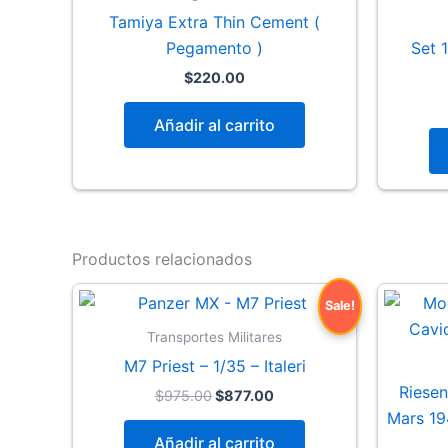
Tamiya Extra Thin Cement (
Pegamento )
Set 
$
220.00
Añadir al carrito
Productos relacionados
Sale!
Transportes Militares
M7 Priest – 1/35 – Italeri
Riesen
Original
Current
$
975.00
$
877.00
price
price
Mars 19
was:
is:
Añadir al carrito