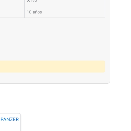
❌ No
10 años