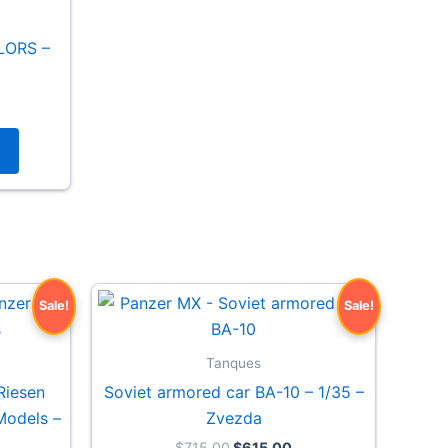
LORS –
Sale!
Sale!
Tanques
Riesen
Soviet armored car BA-10 – 1/35 –
Models –
Zvezda
Original
Current
$
715.00
$
615.00