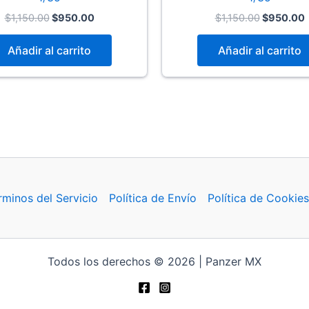
Original
Current
Original
$
1,150.00
$
950.00
$
1,150.00
$
950.00
price
price
price
p
was:
is:
was:
i
Añadir al carrito
Añadir al carrito
$1,150.00.
$950.00.
$1,150.00
rminos del Servicio
Política de Envío
Política de Cookies
Todos los derechos © 2026 | Panzer MX