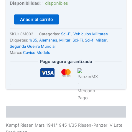
Disponibilidad:
1 disponibles
Riesen
Añadir al carrito
Panzer
IV
SKU:
CM002
Categorías:
Sci-Fi
,
Vehículos Militares
-
Etiquetas:
1/35
,
Alemanes
,
Militar
,
Sci-Fi
,
Sci-fi Militar
,
Kampf
Riesen
Segunda Guerra Mundial
Mars
Marca:
Cavico Models
1941/1945
Pago seguro garantizado
-
Cavico-
Models
-
1/35
cantidad
Descripción
Kampf Riesen Mars 1941/1945 1/35 Riesen-Panzer IV Late