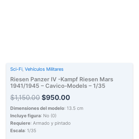
Sci-Fi
,
Vehículos Militares
Riesen Panzer IV -Kampf Riesen Mars
1941/1945 – Cavico-Models – 1/35
Original
Current
$
1,150.00
$
950.00
price
price
Dimensiones del modelo
: 13.5 cm
Incluye figura
: No (0)
was:
is:
Requiere
: Armado y pintado
$1,150.00.
$950.00.
Escala
: 1/35