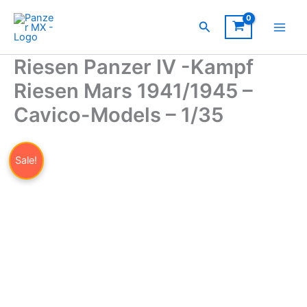
Ir
IV
al
Buscar
-
contenido
Kampf
Riesen
Riesen Panzer IV -Kampf
Mars
1941/1945
Riesen Mars 1941/1945 –
-
Cavico-
Cavico-Models – 1/35
Models
-
1/35
Sale!
cantidad