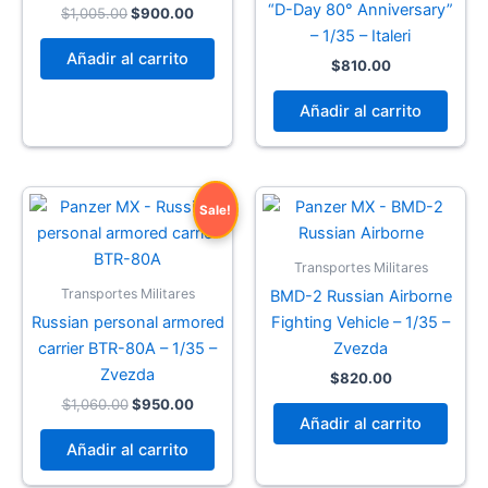
“D-Day 80° Anniversary”
Original
Current
$
1,005.00
$
900.00
price
price
– 1/35 – Italeri
was:
is:
Añadir al carrito
$
810.00
$1,005.00.
$900.00.
Añadir al carrito
Sale!
Transportes Militares
Transportes Militares
BMD-2 Russian Airborne
Russian personal armored
Fighting Vehicle – 1/35 –
carrier BTR-80A – 1/35 –
Zvezda
Zvezda
$
820.00
Original
Current
$
1,060.00
$
950.00
price
price
Añadir al carrito
was:
is:
Añadir al carrito
$1,060.00.
$950.00.