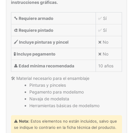
instrucciones gráficas.
🔧 Requiere armado
✅ Sí
🎨 Requiere pintado
✅ Sí
🖌 Incluye pinturas y pincel
❌ No
🧪 Incluye pegamento
❌ No
👤 Edad mínima recomendada
10 años
🛠 Material necesario para el ensamblaje
Pinturas y pinceles
Pegamento para modelismo
Navaja de modelista
Herramientas básicas de modelismo
⚠️
Nota:
Estos elementos no están incluidos, salvo que
se indique lo contrario en la ficha técnica del producto.