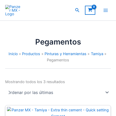
Ir
al
Buscar
contenido
Pegamentos
Inicio
Productos
Pinturas y Herramientas
Tamiya
Pegamentos
Sorted
Mostrando todos los 3 resultados
by
latest