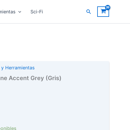
Panel
Buscar
mientas
Sci-Fi
Line
Accent
Grey
(Gris)
cantidad
s y Herramientas
ine Accent Grey (Gris)
ponibles