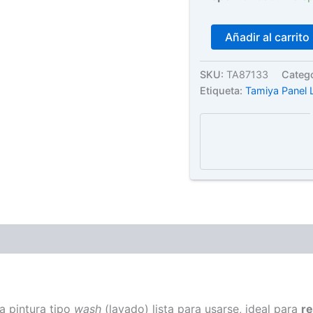
Tamiya
Añadir al carrito
–
Panel
Line
SKU:
TA87133
Categ
Accent
Etiqueta:
Tamiya Panel 
Grey
(Gris)
cantidad
a pintura tipo
wash
(lavado) lista para usarse, ideal para
re