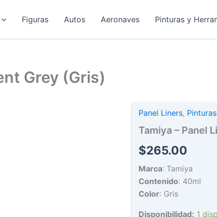
Figuras
Autos
Aeronaves
Pinturas y Herra
nt Grey (Gris)
Panel Liners
,
Pintura
Tamiya – Panel L
$
265.00
Marca
: Tamiya
Contenido
: 40ml
Color
: Gris
Disponibilidad:
1 dis