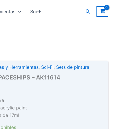
FOR
Buscar
mientas
Sci-Fi
SPACESHIPS
-
AK11614
cantidad
ras y Herramientas
,
Sci-Fi
,
Sets de pintura
PACESHIPS – AK11614
ive
acrylic paint
as de
17
ml
ponibles