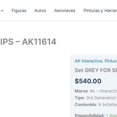
Figuras
Autos
Aeronaves
Pinturas y Herra
IPS – AK11614
AK Interactive
,
Pintu
Set GREY FOR S
$
540.00
Marca
: Ak – interact
Tipo
: 3rd Generation 
Contenido
: 6 botell
Disponibilidad:
1 dis