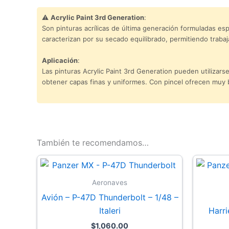
⚠️
Acrylic Paint 3rd Generation
:
Son pinturas acrílicas de última generación formuladas e
caracterizan por su secado equilibrado, permitiendo traba
Aplicación
:
Las pinturas Acrylic Paint 3rd Generation pueden utilizars
obtener capas finas y uniformes. Con pincel ofrecen muy b
También te recomendamos…
Aeronaves
Avión – P-47D Thunderbolt – 1/48 –
Italeri
Harri
$
1,060.00