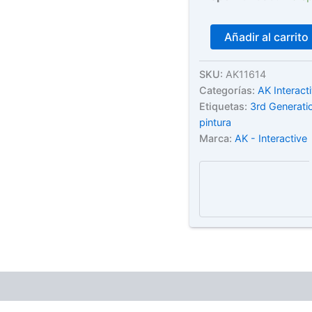
Set
Añadir al carrito
GREY
FOR
SPACESHIPS
SKU:
AK11614
-
Categorías:
AK Interact
AK11614
Etiquetas:
3rd Generatio
cantidad
pintura
Marca:
AK - Interactive