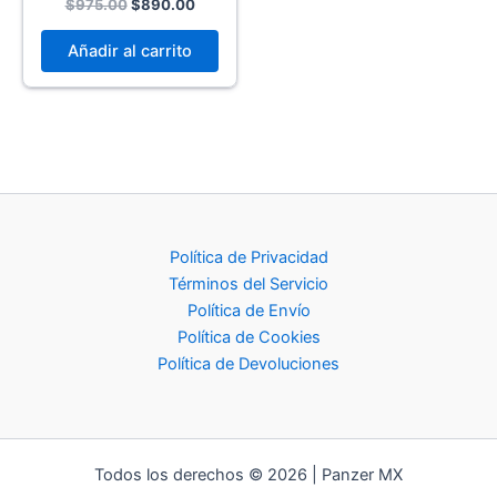
Original
Current
$
975.00
$
890.00
price
price
was:
is:
Añadir al carrito
$975.00.
$890.00.
Política de Privacidad
Términos del Servicio
Política de Envío
Política de Cookies
Política de Devoluciones
Todos los derechos © 2026 | Panzer MX