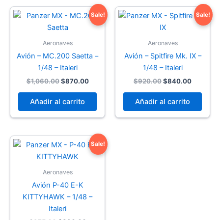
Sale!
Sale!
Aeronaves
Aeronaves
Avión – MC.200 Saetta –
Avión – Spitfire Mk. IX –
1/48 – Italeri
1/48 – Italeri
Original
Current
Original
Current
$
1,060.00
$
870.00
$
920.00
$
840.00
price
price
price
price
was:
is:
was:
is:
Añadir al carrito
Añadir al carrito
$1,060.00.
$870.00.
$920.00.
$840.00
Sale!
Aeronaves
Avión P-40 E-K
KITTYHAWK – 1/48 –
Italeri