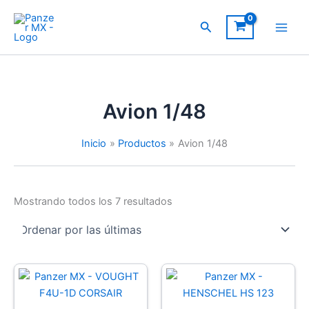
Ir
al
Buscar
contenido
Avion 1/48
Inicio
Productos
Avion 1/48
Sorted
Mostrando todos los 7 resultados
by
latest